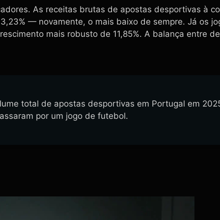
cadores. As receitas brutas de apostas desportivas à c
,23% — novamente, o mais baixo de sempre. Já os jogo
escimento mais robusto de 11,85%. A balança entre des
lume total de apostas desportivas em Portugal em 202
assaram por um jogo de futebol.