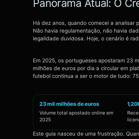
Panorama Atual: O Cr
Há dez anos, quando comecei a analisar p
Não havia regulamentação, não havia dado
legalidade duvidosa. Hoje, o cenário é r
Em 2025, os portugueses apostaram 23 mil 
milhões de euros por dia a circular em pla
futebol continua a ser o motor de tudo: 7
23 mil milhões de euros
1,20
Volume total apostado online em
Rece
2025
licen
Este guia nasceu de uma frustração. Quan