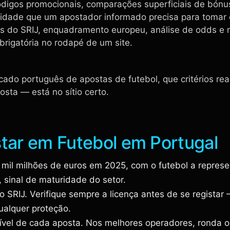
digos promocionais, comparações superficiais de bónu
ndidade que um apostador informado precisa para toma
s do SRIJ, enquadramento europeu, análise de odds e m
brigatória no rodapé de um site.
ado português de apostas de futebol, que critérios r
sta — está no sítio certo.
star em Futebol em Portugal
il milhões de euros em 2025, com o futebol a represe
 sinal de maturidade do setor.
lo SRIJ. Verifique sempre a licença antes de se regist
ualquer proteção.
ível de cada aposta. Nos melhores operadores, ronda os