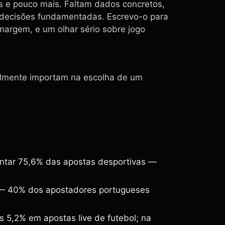
s e pouco mais. Faltam dados concretos,
r decisões fundamentadas. Escrevo-o para
argem, e um olhar sério sobre jogo
ealmente importam na escolha de um
ntar 75,6% das apostas desportivas —
ar — 40% dos apostadores portugueses
 5,2% em apostas live de futebol; na