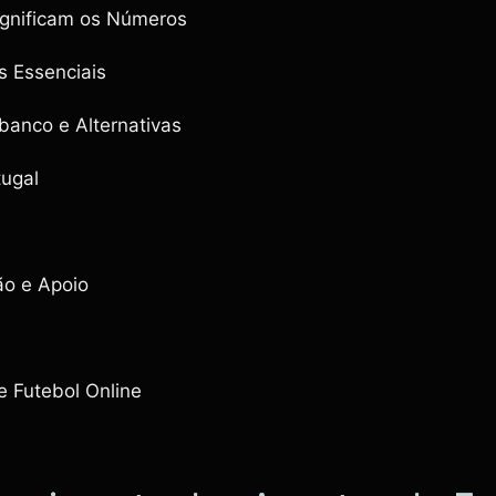
gnificam os Números
s Essenciais
anco e Alternativas
tugal
ão e Apoio
 Futebol Online