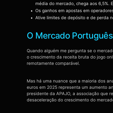
média do mercado, chega aos 6,5%. E
Os ganhos em apostas em operadores l
Ative limites de depósito e de perda 
O Mercado Português
Quando alguém me pergunta se o mercado 
o crescimento da receita bruta do jogo o
remotamente comparável.
Mas há uma nuance que a maioria dos anali
euros em 2025 representa um aumento an
presidente da APAJO, a associação que re
desaceleração do crescimento do mercado,