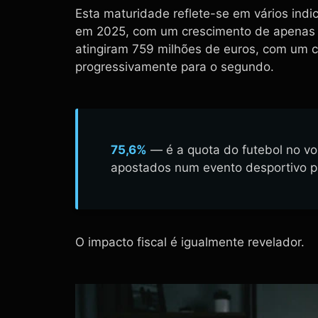
Esta maturidade reflete-se em vários indi
em 2025, com um crescimento de apenas 3
atingiram 759 milhões de euros, com um cr
progressivamente para o segundo.
75,6%
— é a quota do futebol no vo
apostados num evento desportivo p
O impacto fiscal é igualmente revelador.