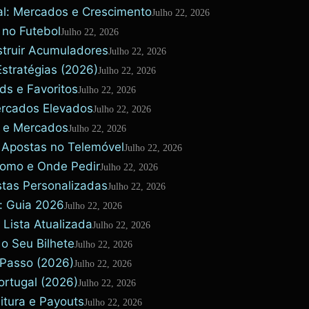
al: Mercados e Crescimento
Julho 22, 2026
no Futebol
Julho 22, 2026
struir Acumuladores
Julho 22, 2026
stratégias (2026)
Julho 22, 2026
ds e Favoritos
Julho 22, 2026
ercados Elevados
Julho 22, 2026
s e Mercados
Julho 22, 2026
 Apostas no Telemóvel
Julho 22, 2026
Como e Onde Pedir
Julho 22, 2026
stas Personalizadas
Julho 22, 2026
: Guia 2026
Julho 22, 2026
 Lista Atualizada
Julho 22, 2026
o Seu Bilhete
Julho 22, 2026
 Passo (2026)
Julho 22, 2026
rtugal (2026)
Julho 22, 2026
tura e Payouts
Julho 22, 2026