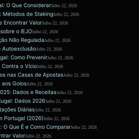
l: O Que Considerar
Julho 22, 2026
: Métodos de Staking
Julho 22, 2026
e Encontrar Valor
Julho 22, 2026
 sobre o IEJO
Julho 22, 2026
oção Não Regulada
Julho 22, 2026
e Autoexclusão
Julho 22, 2026
gal: Como Prevenir
Julho 22, 2026
 Contra o Vício
Julho 22, 2026
gos nas Casas de Apostas
Julho 22, 2026
 aos Golos
Julho 22, 2026
025: Dados e Receitas
Julho 22, 2026
rtugal: Dados 2026
Julho 22, 2026
tações Diárias
Julho 22, 2026
m Portugal (2026)
Julho 22, 2026
l: O Que É e Como Comparar
Julho 22, 2026
trar Valor
Julho 22, 2026