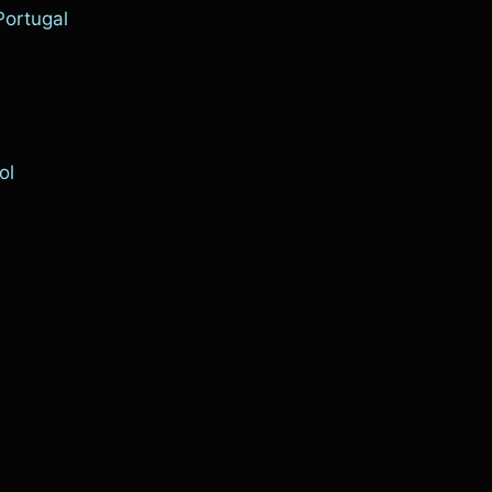
Portugal
ol