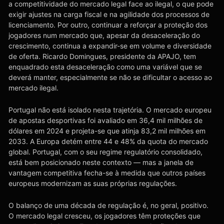
a competitividade do mercado legal face ao ilegal, o que pode
exigir ajustes na carga fiscal e na agilidade dos processos de
licenciamento. Por outro, continuar a reforçar a proteção dos
jogadores num mercado que, apesar da desaceleração do
crescimento, continua a expandir-se em volume e diversidade
de oferta. Ricardo Domingues, presidente da APAJO, tem
enquadrado esta desaceleração como uma variável que se
deverá manter, especialmente se não se dificultar o acesso ao
mercado ilegal.
Portugal não está isolado nesta trajetória. O mercado europeu
de apostas desportivas foi avaliado em 36,4 mil milhões de
dólares em 2024 e projeta-se que atinja 83,2 mil milhões em
2033. A Europa detém entre 44 e 48% da quota do mercado
global. Portugal, com o seu regime regulatório consolidado,
está bem posicionado neste contexto — mas a janela de
vantagem competitiva fecha-se à medida que outros países
europeus modernizam as suas próprias regulações.
O balanço de uma década de regulação é, no geral, positivo.
O mercado legal cresceu, os jogadores têm proteções que