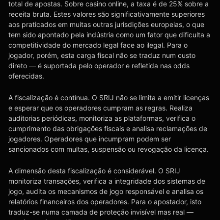
total de apostas. Sobre casino online, a taxa é de 25% sobre a
receita bruta. Estes valores são significativamente superiores
aos praticados em muitas outras jurisdições europeias, o que
tem sido apontado pela indústria como um fator que dificulta a
competitividade do mercado legal face ao ilegal. Para o
jogador, porém, esta carga fiscal não se traduz num custo
direto — é suportada pelo operador e refletida nas odds
oferecidas.
A fiscalização é contínua. O SRIJ não se limita a emitir licenças
e esperar que os operadores cumpram as regras. Realiza
auditorias periódicas, monitoriza as plataformas, verifica o
cumprimento das obrigações fiscais e analisa reclamações de
jogadores. Operadores que incumpram podem ser
sancionados com multas, suspensão ou revogação da licença.
A dimensão desta fiscalização é considerável. O SRIJ
monitoriza transações, verifica a integridade dos sistemas de
jogo, audita os mecanismos de jogo responsável e analisa os
relatórios financeiros dos operadores. Para o apostador, isto
traduz-se numa camada de proteção invisível mas real —