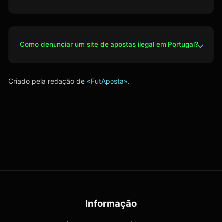
Como denunciar um site de apostas ilegal em Portugal?
Criado pela redação de
«FutAposta»
.
Informação