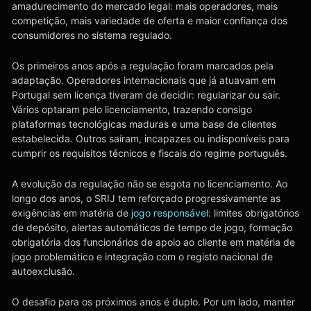
amadurecimento do mercado legal: mais operadores, mais
competição, mais variedade de oferta e maior confiança dos
consumidores no sistema regulado.
Os primeiros anos após a regulação foram marcados pela
adaptação. Operadores internacionais que já atuavam em
Portugal sem licença tiveram de decidir: regularizar ou sair.
Vários optaram pelo licenciamento, trazendo consigo
plataformas tecnológicas maduras e uma base de clientes
estabelecida. Outros saíram, incapazes ou indisponíveis para
cumprir os requisitos técnicos e fiscais do regime português.
A evolução da regulação não se esgota no licenciamento. Ao
longo dos anos, o SRIJ tem reforçado progressivamente as
exigências em matéria de
jogo responsável
: limites obrigatórios
de depósito, alertas automáticos de tempo de jogo, formação
obrigatória dos funcionários de apoio ao cliente em matéria de
jogo problemático e integração com o registo nacional de
autoexclusão.
O desafio para os próximos anos é duplo. Por um lado, manter