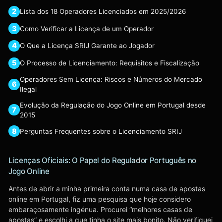
Lista dos 18 Operadores Licenciados em 2025/2026
Como Verificar a Licença de um Operador
O Que a Licença SRIJ Garante ao Jogador
O Processo de Licenciamento: Requisitos e Fiscalização
Operadores Sem Licença: Riscos e Números do Mercado
Ilegal
Evolução da Regulação do Jogo Online em Portugal desde
2015
Perguntas Frequentes sobre o Licenciamento SRIJ
Licenças Oficiais: O Papel do Regulador Português no
Jogo Online
Antes de abrir a minha primeira conta numa casa de apostas
online em Portugal, fiz uma pesquisa que hoje considero
embaraçosamente ingénua. Procurei “melhores casas de
apostas” e escolhi a que tinha o site mais bonito. Não verifiquei