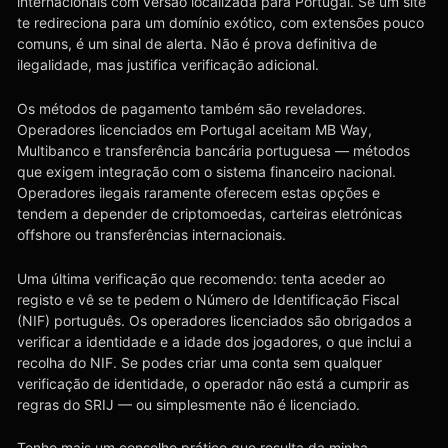
internacionais com versão localizada para Portugal. Se um site
te redireciona para um domínio exótico, com extensões pouco
comuns, é um sinal de alerta. Não é prova definitiva de
ilegalidade, mas justifica verificação adicional.
Os métodos de pagamento também são reveladores.
Operadores licenciados em Portugal aceitam MB Way,
Multibanco e transferência bancária portuguesa — métodos
que exigem integração com o sistema financeiro nacional.
Operadores ilegais raramente oferecem estas opções e
tendem a depender de criptomoedas, carteiras eletrónicas
offshore ou transferências internacionais.
Uma última verificação que recomendo: tenta aceder ao
registo e vê se te pedem o Número de Identificação Fiscal
(NIF) português. Os operadores licenciados são obrigados a
verificar a identidade e a idade dos jogadores, o que inclui a
recolha do NIF. Se podes criar uma conta sem qualquer
verificação de identidade, o operador não está a cumprir as
regras do SRIJ — ou simplesmente não é licenciado.
Tenho mais um conselho prático que resulta da minha