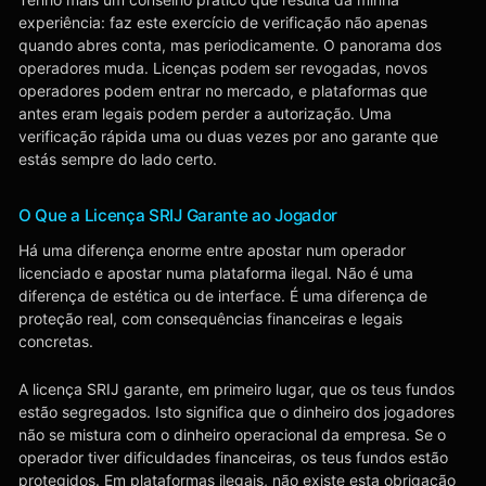
experiência: faz este exercício de verificação não apenas
quando abres conta, mas periodicamente. O panorama dos
operadores muda. Licenças podem ser revogadas, novos
operadores podem entrar no mercado, e plataformas que
antes eram legais podem perder a autorização. Uma
verificação rápida uma ou duas vezes por ano garante que
estás sempre do lado certo.
O Que a Licença SRIJ Garante ao Jogador
Há uma diferença enorme entre apostar num operador
licenciado e apostar numa plataforma ilegal. Não é uma
diferença de estética ou de interface. É uma diferença de
proteção real, com consequências financeiras e legais
concretas.
A licença SRIJ garante, em primeiro lugar, que os teus fundos
estão segregados. Isto significa que o dinheiro dos jogadores
não se mistura com o dinheiro operacional da empresa. Se o
operador tiver dificuldades financeiras, os teus fundos estão
protegidos. Em plataformas ilegais, não existe esta obrigação