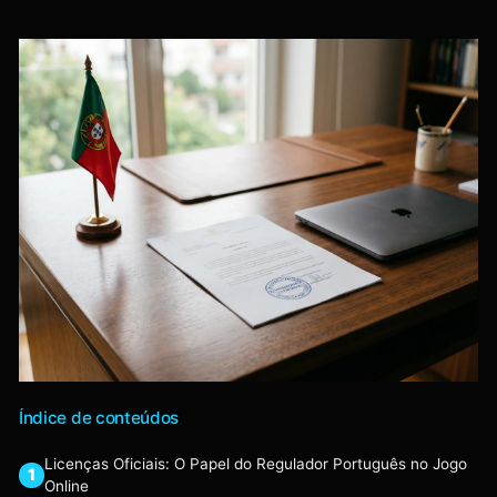
Índice de conteúdos
Licenças Oficiais: O Papel do Regulador Português no Jogo
Online