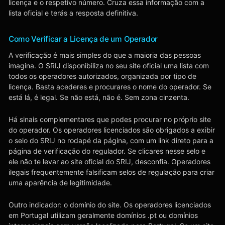
licença e o respetivo número. Cruza essa informação com a
lista oficial e terás a resposta definitiva.
Como Verificar a Licença de um Operador
A verificação é mais simples do que a maioria das pessoas
imagina. O SRIJ disponibiliza no seu site oficial uma lista com
todos os operadores autorizados, organizada por tipo de
licença. Basta acederes e procurares o nome do operador. Se
está lá, é legal. Se não está, não é. Sem zona cinzenta.
Há sinais complementares que podes procurar no próprio site
do operador. Os operadores licenciados são obrigados a exibir
o selo do SRIJ no rodapé da página, com um link direto para a
página de verificação do regulador. Se clicares nesse selo e
ele não te levar ao site oficial do SRIJ, desconfia. Operadores
ilegais frequentemente falsificam selos de regulação para criar
uma aparência de legitimidade.
Outro indicador: o domínio do site. Os operadores licenciados
em Portugal utilizam geralmente domínios .pt ou domínios