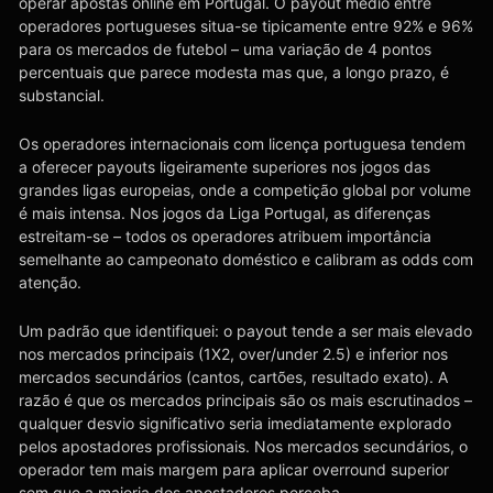
operar apostas online em Portugal. O payout médio entre
operadores portugueses situa-se tipicamente entre 92% e 96%
para os mercados de futebol – uma variação de 4 pontos
percentuais que parece modesta mas que, a longo prazo, é
substancial.
Os operadores internacionais com licença portuguesa tendem
a oferecer payouts ligeiramente superiores nos jogos das
grandes ligas europeias, onde a competição global por volume
é mais intensa. Nos jogos da Liga Portugal, as diferenças
estreitam-se – todos os operadores atribuem importância
semelhante ao campeonato doméstico e calibram as odds com
atenção.
Um padrão que identifiquei: o payout tende a ser mais elevado
nos mercados principais (1X2, over/under 2.5) e inferior nos
mercados secundários (cantos, cartões, resultado exato). A
razão é que os mercados principais são os mais escrutinados –
qualquer desvio significativo seria imediatamente explorado
pelos apostadores profissionais. Nos mercados secundários, o
operador tem mais margem para aplicar overround superior
sem que a maioria dos apostadores perceba.