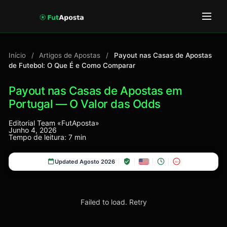
Início
/
Artigos de Apostas
/
Payout nas Casas de Apostas
de Futebol: O Que É e Como Comparar
Apostas ao Vivo no
Como Funcionam as
Casas de Apostas
Bónus de Casas de
Futebol: Estratégias In-
Jogo Responsável nas
Artigos de Apostas
Odds de Futebol:
Notícias de Apostas
Licenciadas pelo SRIJ:
Apostas em Portugal:
Payout nas Casas de Apostas em
Apostas: Limites e
Play
Leitura e Payouts
Lista Atualizada
Guia 2026
Autoexclusão
Portugal — O Valor das Odds
Editorial Team «FutAposta»
Junho 4, 2026
Tempo de leitura: 7 min
Updated Agosto 2026
18+
Failed to load.
Retry