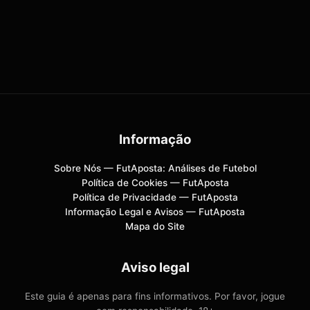
Informação
Sobre Nós — FutAposta: Análises de Futebol
Política de Cookies — FutAposta
Política de Privacidade — FutAposta
Informação Legal e Avisos — FutAposta
Mapa do Site
Aviso legal
Este guia é apenas para fins informativos. Por favor, jogue